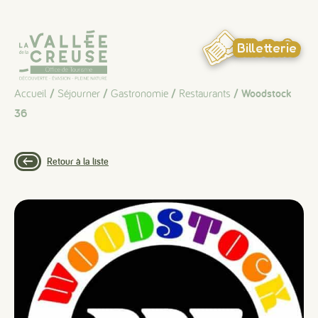
Panneau de gestion des cookies
Billetterie
Accueil
/
Séjourner
/
Gastronomie
/
Restaurants
/ Woodstock
36
Retour à la liste