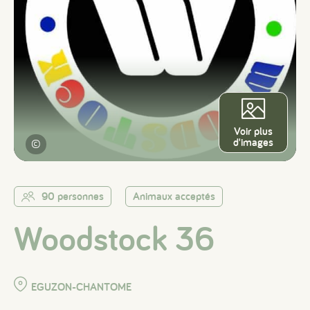
Voir plus
d'images
©
90 personnes
Animaux acceptés
Woodstock 36
EGUZON-CHANTOME