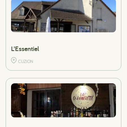
#
#
#
L’Essentiel
CUZION