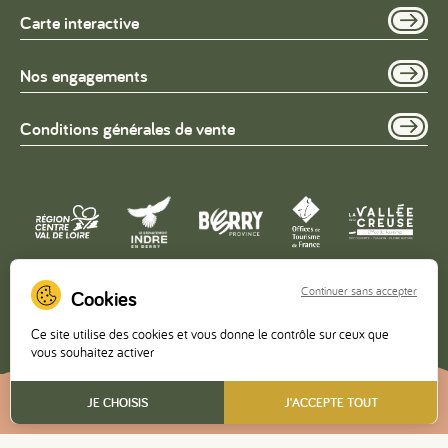
Carte interactive
Nos engagements
Conditions générales de vente
Continuer sans accepter
Copyright © 2026 – Office de Tourisme de la Vallée de la
Ce site utilise des cookies et vous donne le contrôle sur ceux que
Creuse •
Mentions légales
•
Politique de confidentialité
vous souhaitez activer
FR
JE CHOISIS
J'ACCEPTE TOUT
Réalisé
par l'agence