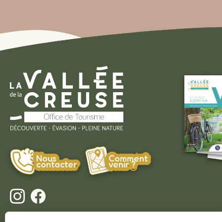
Nous
Comment
contacter
venir ?