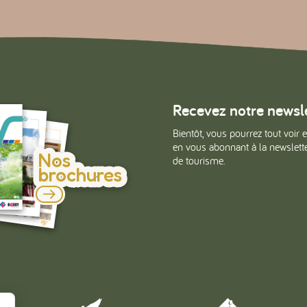
Recevez notre newsl
#
#
#
Bientôt, vous pourrez tout voir e
en vous abonnant à la newsletter
Nos
de tourisme.
brochures