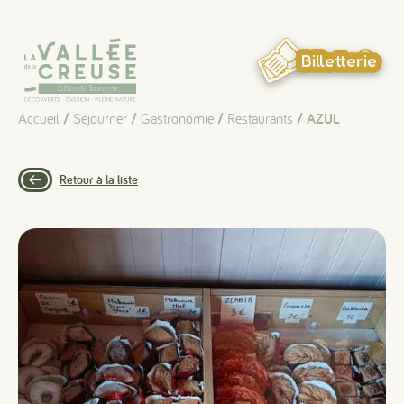
Panneau de gestion des cookies
Billetterie
Accueil
/
Séjourner
/
Gastronomie
/
Restaurants
/ AZUL
Retour à la liste