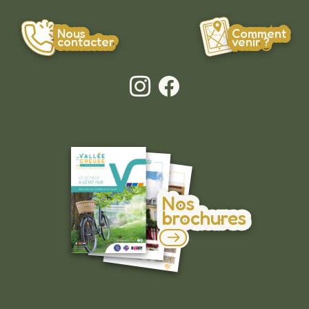
Nous
Comment
contacter
venir ?
Nos
brochures