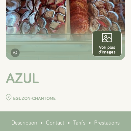
Voir plus
d'images
©
AZUL
EGUZON-CHANTOME
Description
•
Contact
•
Tarifs
•
Prestations