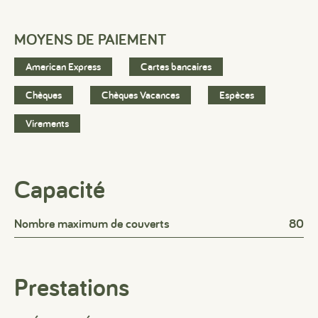
MOYENS DE PAIEMENT
American Express
Cartes bancaires
Chèques
Chèques Vacances
Espèces
Virements
Capacité
#
#
#
Nombre maximum de couverts
80
Prestations