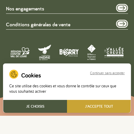
Nos engagements
Conditions générales de vente
Continuer sans accepter
Copyright © 2026 – Office de Tourisme de la Vallée de la
Ce site utilise des cookies et vous donne le contrôle sur ceux que
Creuse •
Mentions légales
•
Politique de confidentialité
vous souhaitez activer
FR
JE CHOISIS
J'ACCEPTE TOUT
Réalisé
par l'agence