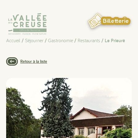
Panneau de gestion des cookies
Billetterie
Accueil
/
Séjourner
/
Gastronomie
/
Restaurants
/ Le Prieuré
Retour à la liste