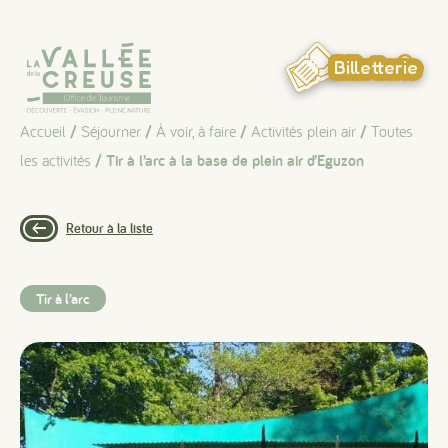
Panneau de gestion des cookies
Billetterie
Accueil
/
Séjourner
/
À voir, à faire
/
Activités plein air
/
Toutes
les activités
/ Tir à l’arc à la base de plein air d’Eguzon
Retour à la liste
Tir à l’arc