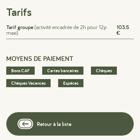
Tarifs
Tarif groupe
(activité encadrée de 2h pour 12p
103.5
maxi)
€
MOYENS DE PAIEMENT
Bons CAF
Cartes bancaires
Chèques
Chèques Vacances
Espèces
Retour à la liste