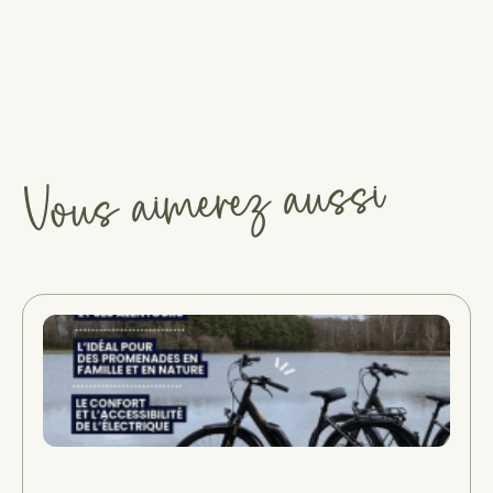
#
#
#
Vous aimerez aussi