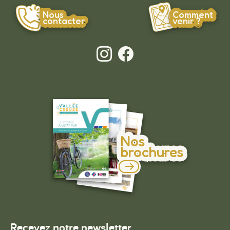
Nous
Comment
contacter
venir ?
Nos
brochures
Recevez notre newsletter