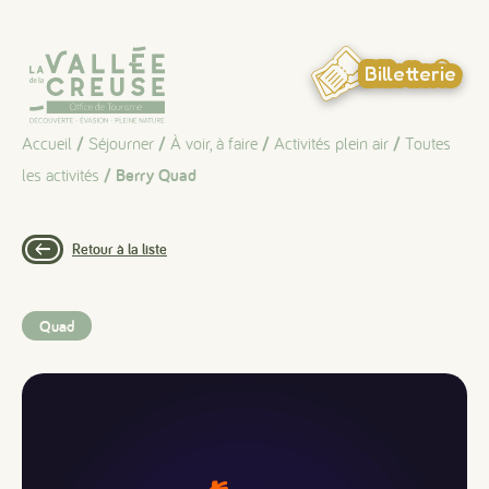
Panneau de gestion des cookies
Billetterie
Accueil
/
Séjourner
/
À voir, à faire
/
Activités plein air
/
Toutes
les activités
/ Berry Quad
Retour à la liste
Quad