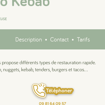
o Kebab
EUSE
Description
•
Contact
•
Tarifs
ropose différents types de restauration rapide.
 nuggets, kebab, tenders, burgers et tacos...
Téléphoner
09 81 64 09 57