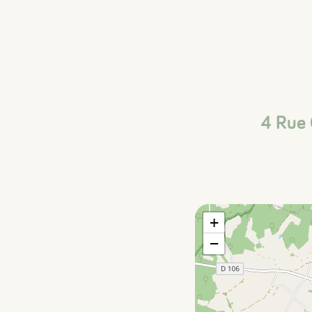
4 Rue
+
−