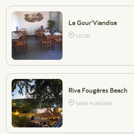
La Gour’Viandise
CELON
Riva Fougères Beach
SAINT-PLANTAIRE