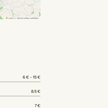
Leaflet
|
©
OpenStreetMap
contributors
6 € - 15 €
8.5 €
7 €