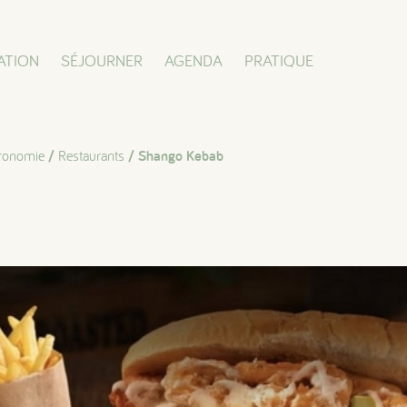
ATION
SÉJOURNER
AGENDA
PRATIQUE
ronomie
/
Restaurants
/ Shango Kebab