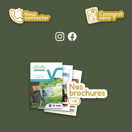
Nous
Comment
contacter
venir ?
Nos
brochures