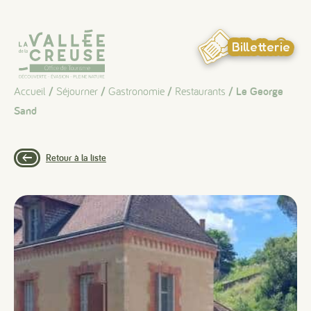
Panneau de gestion des cookies
Billetterie
Accueil
/
Séjourner
/
Gastronomie
/
Restaurants
/ Le George
Sand
Retour à la liste