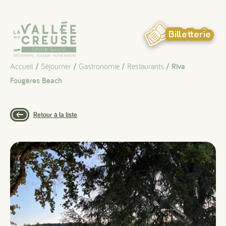
Panneau de gestion des cookies
Billetterie
Accueil
/
Séjourner
/
Gastronomie
/
Restaurants
/ Riva
Fougères Beach
Retour à la liste