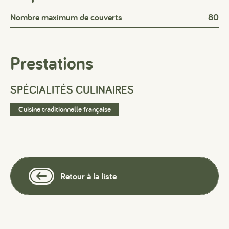
Nombre maximum de couverts
80
Prestations
SPÉCIALITÉS CULINAIRES
#
#
#
Cuisine traditionnelle française
Retour à la liste