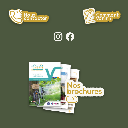
Nous
Comment
contacter
venir ?
Nos
brochures