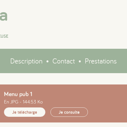
a
EUSE
Description
•
Contact
•
Prestations
Menu pub 1
En JPG - 144.53 Ko
Je télécharge
Je consulte