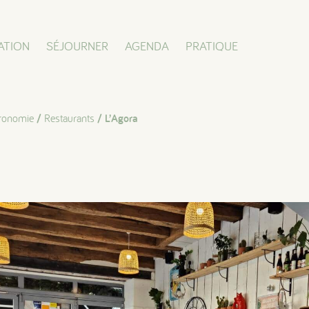
ATION
SÉJOURNER
AGENDA
PRATIQUE
ronomie
/
Restaurants
/ L’Agora