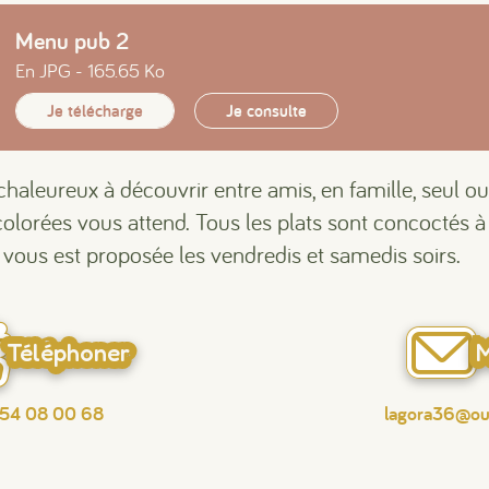
Menu pub 2
En JPG - 165.65 Ko
Je télécharge
Je consulte
chaleureux à découvrir entre amis, en famille, seul ou
lorées vous attend. Tous les plats sont concoctés à
b vous est proposée les vendredis et samedis soirs.
Téléphoner
M
54 08 00 68
lagora36@out