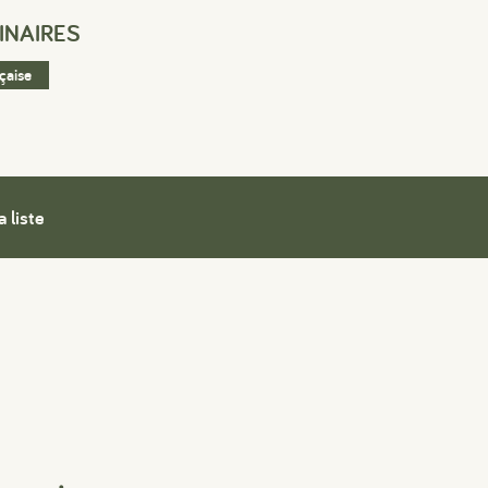
INAIRES
nçaise
a liste