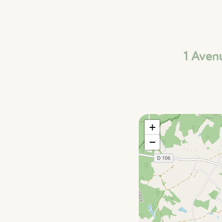
1 Ave
+
−