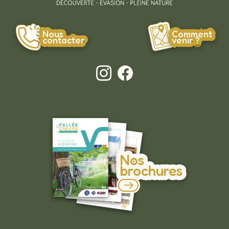
Nous
Comment
contacter
venir ?
Nos
brochures