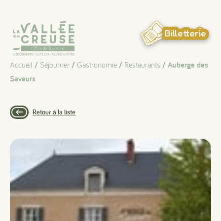
Panneau de gestion des cookies
Billetterie
Accueil
/
Séjourner
/
Gastronomie
/
Restaurants
/ Auberge des
Saveurs
Retour à la liste