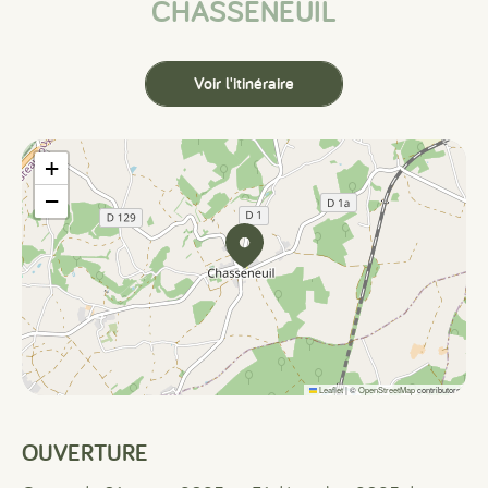
CHASSENEUIL
Voir l'itinéraire
+
−
Leaflet
|
©
OpenStreetMap
contributors
OUVERTURE