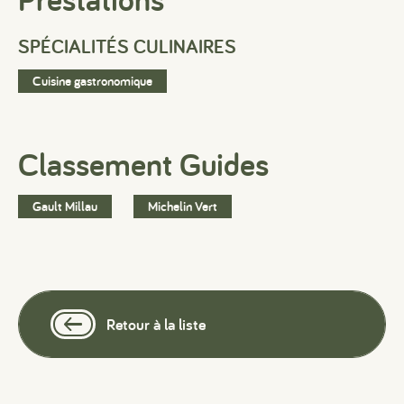
SPÉCIALITÉS CULINAIRES
Cuisine gastronomique
Classement Guides
#
#
#
Gault Millau
Michelin Vert
Retour à la liste