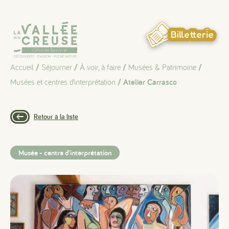
Panneau de gestion des cookies
Billetterie
Accueil
/
Séjourner
/
À voir, à faire
/
Musées & Patrimoine
/
Musées et centres d’interprétation
/ Atelier Carrasco
Retour à la liste
Musée - centre d'interprétation