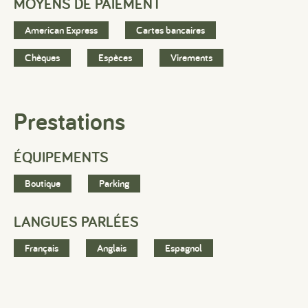
MOYENS DE PAIEMENT
American Express
Cartes bancaires
Chèques
Espèces
Virements
#
#
#
Prestations
ÉQUIPEMENTS
Boutique
Parking
LANGUES PARLÉES
Français
Anglais
Espagnol