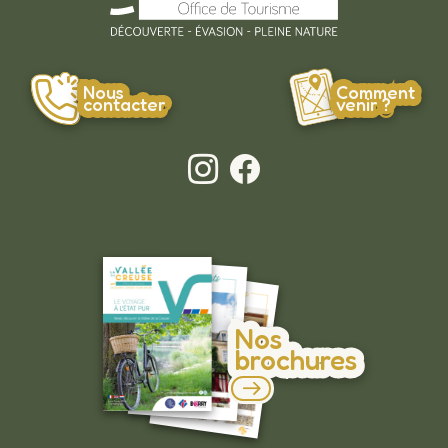
Nous
Comment
contacter
venir ?
Nos
brochures