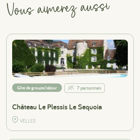
Vous aimerez aussi
Gîte de groupe/séjour
7 personnes
Château Le Plessis Le Sequoia
VELLES