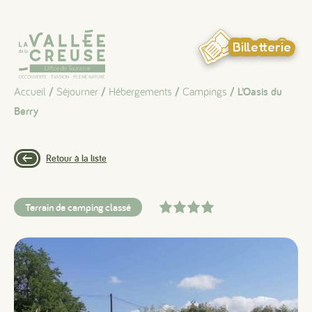
Panneau de gestion des cookies
Billetterie
Accueil
/
Séjourner
/
Hébergements
/
Campings
/ L’Oasis du
Berry
Retour à la liste
Terrain de camping classé