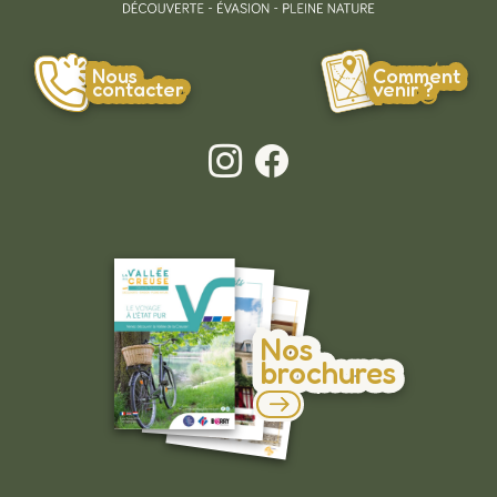
Nous
Comment
contacter
venir ?
Nos
brochures