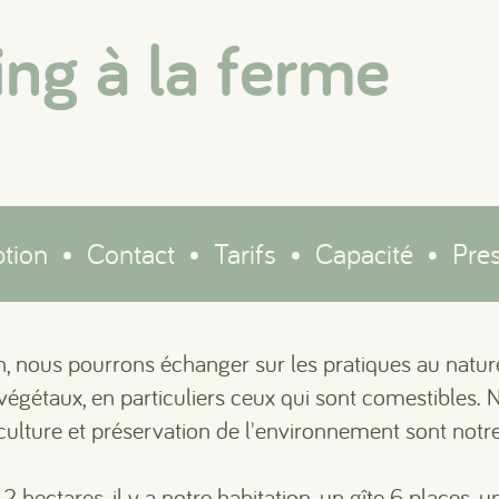
ng à la ferme
ption
•
Contact
•
Tarifs
•
Capacité
•
Pres
n, nous pourrons échanger sur les pratiques au nature
égétaux, en particuliers ceux qui sont comestibles.
ulture et préservation de l'environnement sont notre
2 hectares, il y a notre habitation, un gîte 6 places, u