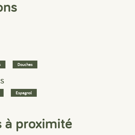
ons
s
Douches
ES
Espagnol
s à proximité