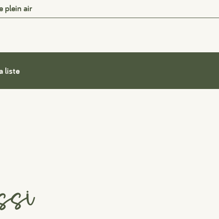
 plein air
a liste
ssi