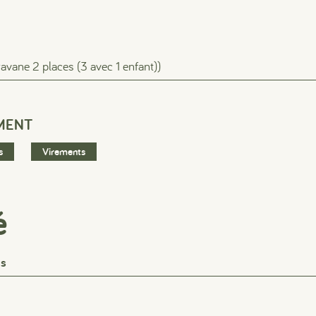
#
#
#
ravane 2 places (3 avec 1 enfant))
MENT
s
Virements
é
ts