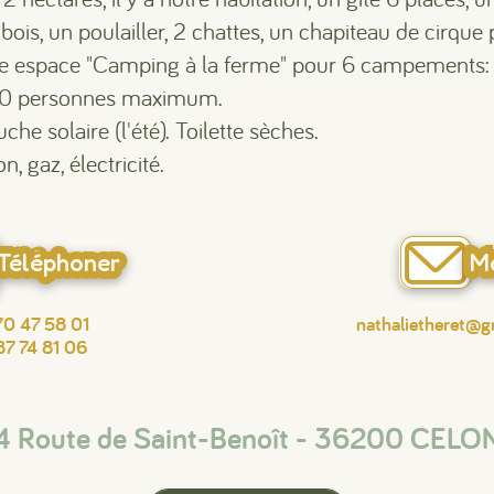
 bois, un poulailler, 2 chattes, un chapiteau de cirque
e espace "Camping à la ferme" pour 6 campements:
20 personnes maximum.
che solaire (l'été). Toilette sèches.
n, gaz, électricité.
Téléphoner
Ma
70 47 58 01
nathalietheret@
87 74 81 06
4 Route de Saint-Benoît - 36200 CELO