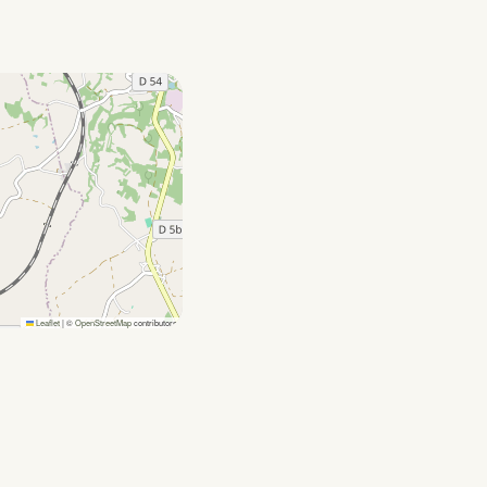
Leaflet
|
©
OpenStreetMap
contributors