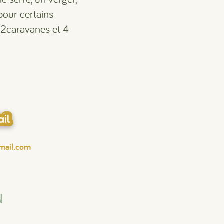
 pour certains
 2caravanes et 4
il
gmail.com
N