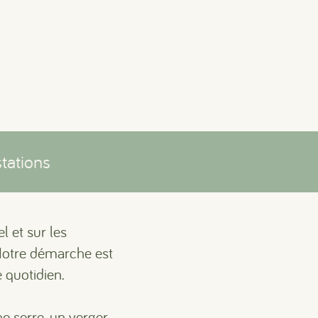
tations
l et sur les
 Notre démarche est
 quotidien.
ne serre, un verger,