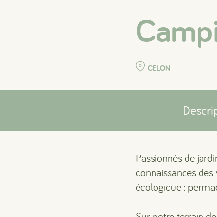
Campi
CELON
Descri
Passionnés de jardi
connaissances des v
écologique : permac
Sur notre terrain de 