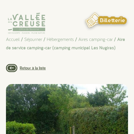
Panneau de gestion des cookies
Billetterie
Accueil
/
Séjourner
/
Hébergements
/
Aires camping-car
/ Aire
de service camping-car (camping municipal Les Nugiras)
Retour à la liste