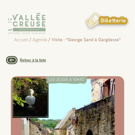
Panneau de gestion des cookies
Billetterie
Accueil
/
Agenda
/ Visite : “George Sand à Gargilesse”
Retour à la liste