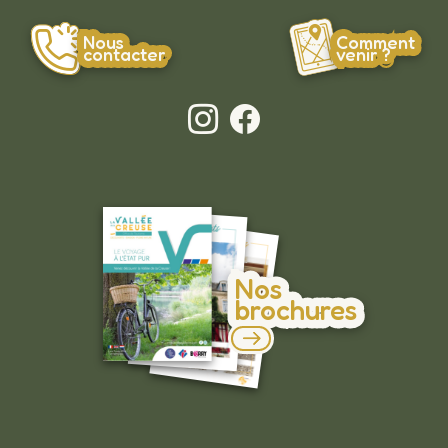
Nous
Comment
contacter
venir ?
Nos
brochures