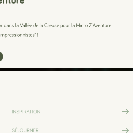
r dans la Vallée de la Creuse pour la Micro Z’Aventure
Impressionnistes” !
Le plein d’activités
INSPIRATION
Besoin de vous mettre
au vert ?
SÉJOURNER