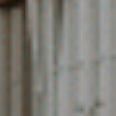
#
#
#