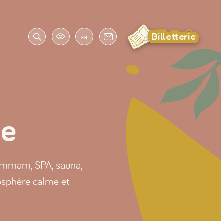
Billetterie
FR
te
hammam, SPA, sauna,
osphère calme et