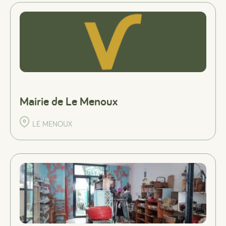
Mairie de Le Menoux
#
#
#
LE MENOUX