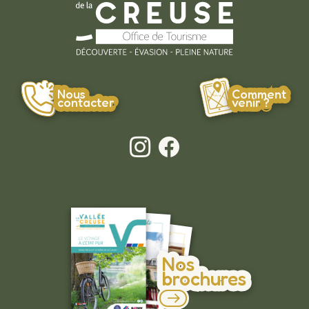
Nous
Comment
contacter
venir ?
Nos
brochures