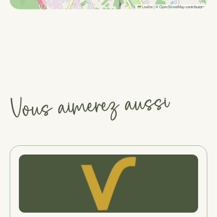
Leaflet
|
©
OpenStreetMap
contributors
Vous aimerez aussi