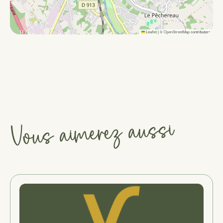
Leaflet
|
©
OpenStreetMap
contributors
Vous aimerez aussi