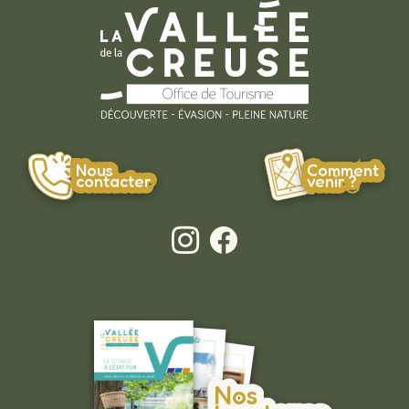
Nous
Comment
contacter
venir ?
Nos