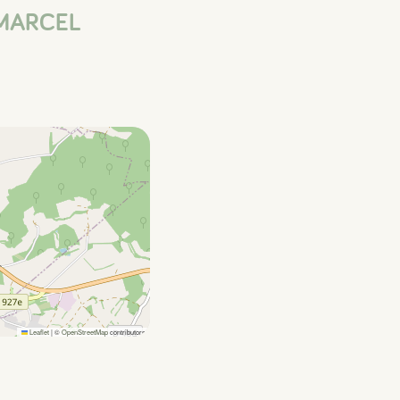
T-MARCEL
Leaflet
|
©
OpenStreetMap
contributors