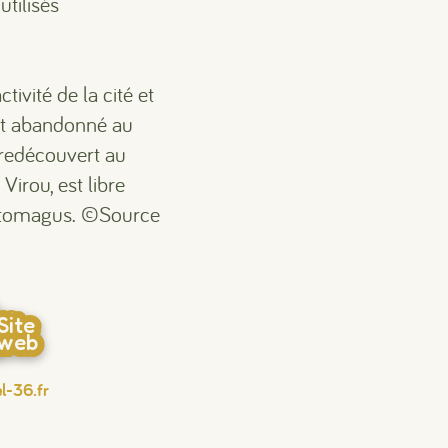
tilisés
ivité de la cité et
fut abandonné au
 redécouvert au
Virou, est libre
gentomagus. ©Source
Site
web
l-36.fr