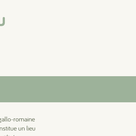
u
 gallo-romaine
nstitue un lieu