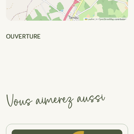
Leaflet
|
©
OpenStreetMap
contributors
OUVERTURE
Vous aimerez aussi