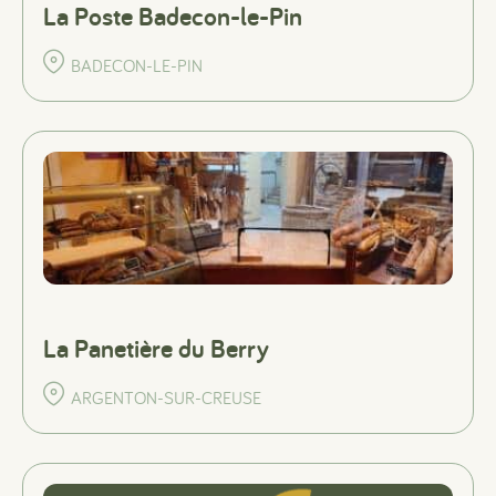
La Poste Badecon-le-Pin
BADECON-LE-PIN
#
#
#
La Panetière du Berry
ARGENTON-SUR-CREUSE