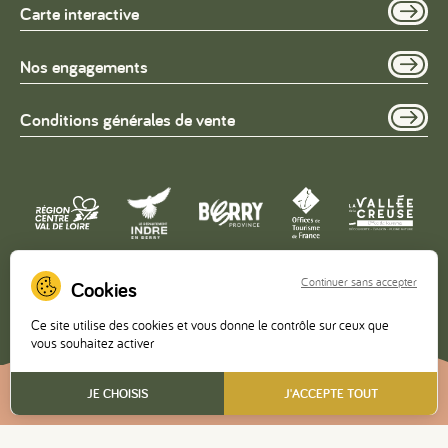
Carte interactive
Nos engagements
Conditions générales de vente
Continuer sans accepter
Copyright © 2026 – Office de Tourisme de la Vallée de la
Ce site utilise des cookies et vous donne le contrôle sur ceux que
Creuse •
Mentions légales
•
Politique de confidentialité
vous souhaitez activer
FR
JE CHOISIS
J'ACCEPTE TOUT
Réalisé
par l'agence