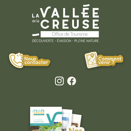
Nous
Comment
contacter
venir ?
Nos