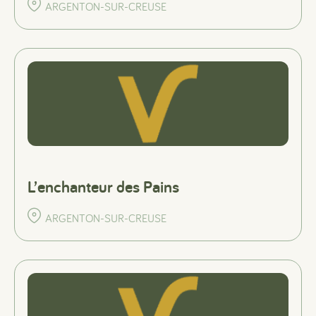
ARGENTON-SUR-CREUSE
#
#
#
L’enchanteur des Pains
ARGENTON-SUR-CREUSE