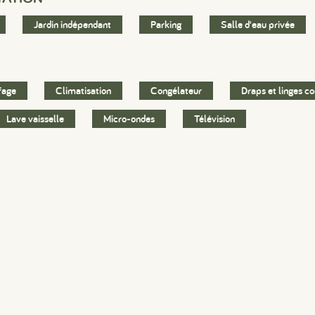
Jardin indépendant
Parking
Salle d'eau privée
fage
Climatisation
Congélateur
Draps et linges c
Lave vaisselle
Micro-ondes
Télévision