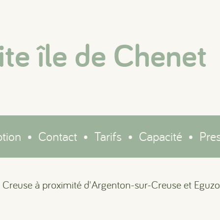
ite île de Chenet
ption
•
Contact
•
Tarifs
•
Capacité
•
Pres
la Creuse à proximité d'Argenton-sur-Creuse et Eguz