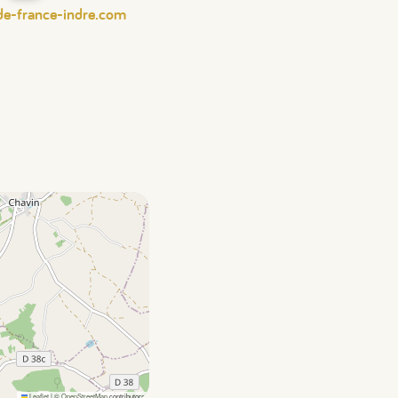
de-france-indre.com
Leaflet
|
©
OpenStreetMap
contributors