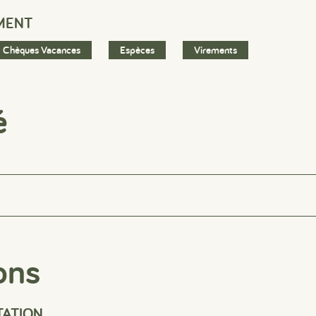
MENT
Chèques Vacances
Espèces
Virements
é
ons
TATION