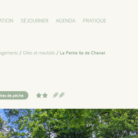
ATION
SÉJOURNER
AGENDA
PRATIQUE
rgements
/
Gîtes et meublés
/ La Petite île de Chenet
îtes de pêche