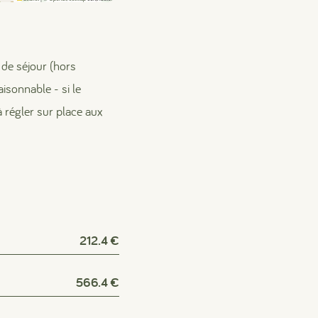
n de séjour (hors
aisonnable - si le
 régler sur place aux
212.4 €
566.4 €