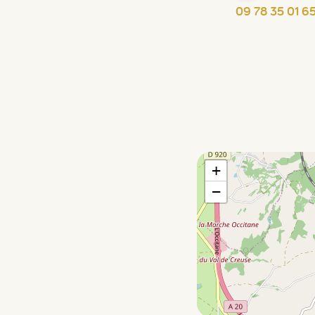
09 78 35 01 6
+
−