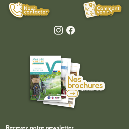
Nous
Comment
contacter
venir ?
Nos
brochures
Recevez notre newsletter