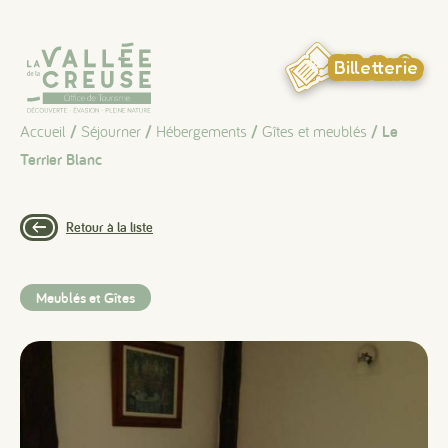
Panneau de gestion des cookies
Billetterie
Accueil
/
Séjourner
/
Hébergements
/
Gîtes et meublés
/ Le
Terrier Blanc
Retour à la liste
Meublés et Gîtes