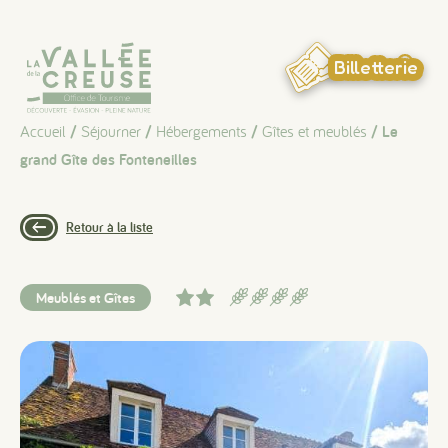
Panneau de gestion des cookies
Billetterie
Accueil
/
Séjourner
/
Hébergements
/
Gîtes et meublés
/ Le
grand Gîte des Fonteneilles
Retour à la liste
Meublés et Gîtes