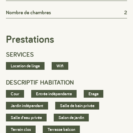
Nombre de chambres
2
Prestations
SERVICES
Location de linge
Wifi
DESCRIPTIF HABITATION
Cour
Entrée indépendante
Etage
Jardin indépendant
Salle de bain privée
Salle d'eau privée
Salon de jardin
Terrain clos
Terrasse balcon