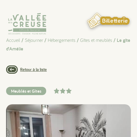
Panneau de gestion des cookies
Billetterie
Accueil
/
Séjourner
/
Hébergements
/
Gîtes et meublés
/ Le gîte
d’Amélie
Retour à la liste
Meublés et Gîtes