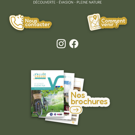
Nous
Comment
contacter
venir ?
Nos
brochures