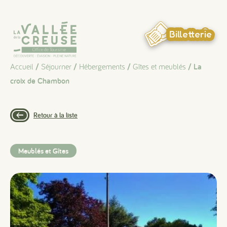
Panneau de gestion des cookies
Billetterie
Accueil
/
Séjourner
/
Hébergements
/
Gîtes et meublés
/ La
croix de Chambon
Retour à la liste
Meublés et Gîtes