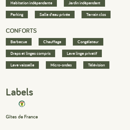
Habitation indépendante
Jardin indépendant
Parking
Salle d'eau privée
Terrain clos
CONFORTS
Barbecue
Chauffage
Congélateur
#
#
#
Draps et linges compris
Lave linge privatif
Lave vaisselle
Micro-ondes
Télévision
Labels
Gîtes de France