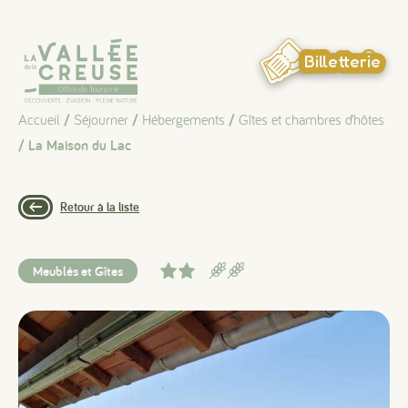
Panneau de gestion des cookies
Billetterie
Accueil
/
Séjourner
/
Hébergements
/
Gîtes et chambres d’hôtes
/ La Maison du Lac
Retour à la liste
Meublés et Gîtes