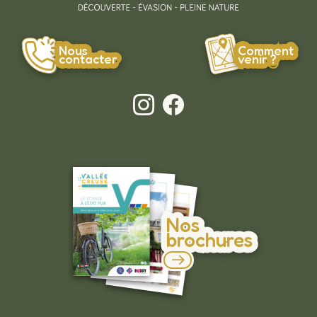
Nous
Comment
contacter
venir ?
Nos
brochures