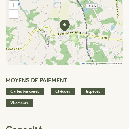
+
−
Leaflet
|
©
OpenStreetMap
contributors
MOYENS DE PAIEMENT
Cartes bancaires
Chèques
Espèces
Virements