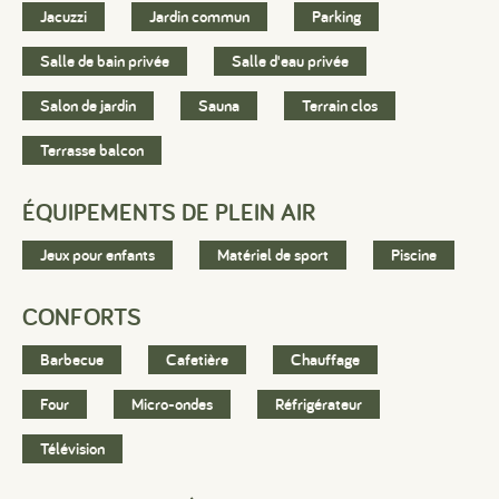
Jacuzzi
Jardin commun
Parking
Salle de bain privée
Salle d'eau privée
Salon de jardin
Sauna
Terrain clos
Terrasse balcon
ÉQUIPEMENTS DE PLEIN AIR
Jeux pour enfants
Matériel de sport
Piscine
CONFORTS
Barbecue
Cafetière
Chauffage
Four
Micro-ondes
Réfrigérateur
Télévision