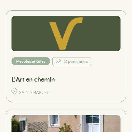
Meublés et Gîtes
2 personnes
L’Art en chemin
SAINT-MARCEL