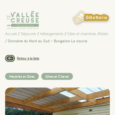
Panneau de gestion des cookies
Billetterie
Accueil
/
Séjourner
/
Hébergements
/
Gîtes et chambres d’hôtes
/ Domaine du Nord au Sud – Bungalow La source
Retour à la liste
Meublés et Gîtes
Gîtes et Cheval