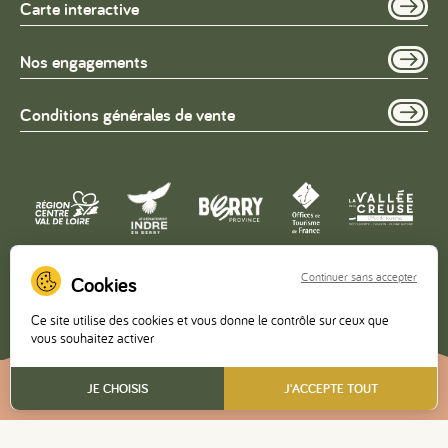
Carte interactive
Nos engagements
Conditions générales de vente
Continuer sans accepter
Copyright © 2026 – Office de Tourisme de la Vallée de la
Ce site utilise des cookies et vous donne le contrôle sur ceux que
Creuse •
Mentions légales
•
Politique de confidentialité
vous souhaitez activer
FR
JE CHOISIS
J'ACCEPTE TOUT
Réalisé
par l'agence