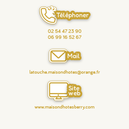
Téléphoner
02 54 47 23 90
06 99 16 52 67
Mail
latouche.maisondhotes@orange.fr
Site
web
www.maisondhotesberry.com