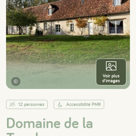
Voir plus
d'images
©
12 personnes
Accessibilité PMR
Domaine de la