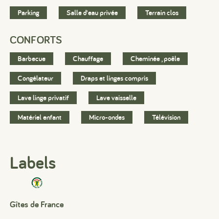
Parking
Salle d'eau privée
Terrain clos
CONFORTS
Barbecue
Chauffage
Cheminée , poêle
Congélateur
Draps et linges compris
Lave linge privatif
Lave vaisselle
Matériel enfant
Micro-ondes
Télévision
Labels
Gîtes de France