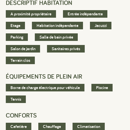
DESCRIPTIF HABITATION
A proximité propriétaire
Entrée indépendante
Etage
Habitation indépendante
Jacuzzi
Parking
Salle de bain privée
Salon de jardin
Sanitaires privés
Terrain clos
ÉQUIPEMENTS DE PLEIN AIR
Borne de charge électrique pour véhicule
Piscine
Tennis
CONFORTS
Cafetière
Chauffage
Climatisation
#
#
#