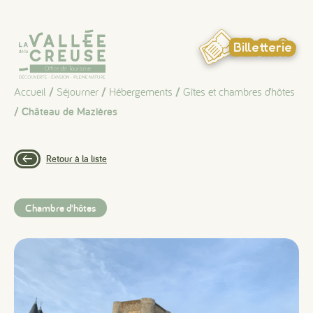
Panneau de gestion des cookies
Billetterie
Accueil
/
Séjourner
/
Hébergements
/
Gîtes et chambres d’hôtes
/ Château de Mazières
Retour à la liste
Chambre d'hôtes