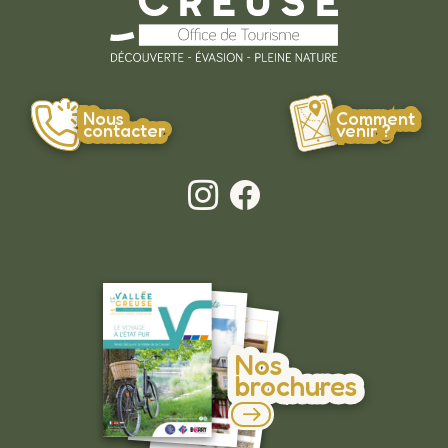
Nous
Comment
contacter
venir ?
Nos
brochures