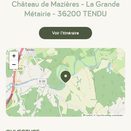
Château de Mazières - La Grande
Métairie - 36200 TENDU
Voir l'itinéraire
+
−
Leaflet
|
©
OpenStreetMap
contributors