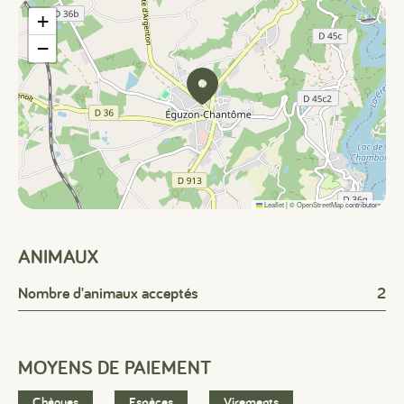
+
−
Leaflet
|
©
OpenStreetMap
contributors
ANIMAUX
Nombre d'animaux acceptés
2
MOYENS DE PAIEMENT
Chèques
Espèces
Virements