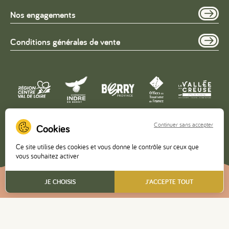
Nos engagements
Conditions générales de vente
Continuer sans accepter
Copyright © 2026 – Office de Tourisme de la Vallée de la
Ce site utilise des cookies et vous donne le contrôle sur ceux que
Creuse •
Mentions légales
•
Politique de confidentialité
vous souhaitez activer
FR
JE CHOISIS
J'ACCEPTE TOUT
Réalisé
par l'agence