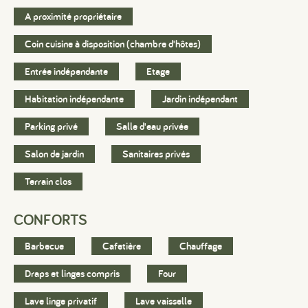
A proximité propriétaire
Coin cuisine à disposition (chambre d'hôtes)
Entrée indépendante
Etage
Habitation indépendante
Jardin indépendant
Parking privé
Salle d'eau privée
Salon de jardin
Sanitaires privés
Terrain clos
CONFORTS
Barbecue
Cafetière
Chauffage
Draps et linges compris
Four
Lave linge privatif
Lave vaisselle