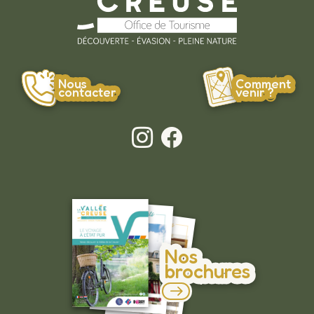
Nous
Comment
contacter
venir ?
Nos
brochures