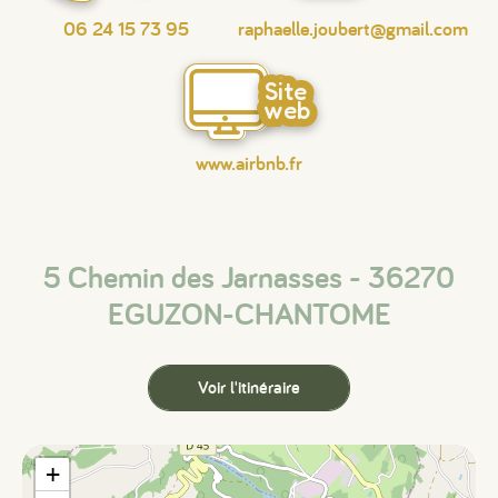
06 24 15 73 95
raphaelle.joubert@gmail.com
Site
web
www.airbnb.fr
5 Chemin des Jarnasses - 36270
EGUZON-CHANTOME
Voir l'itinéraire
+