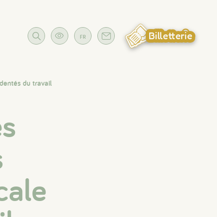
Billetterie
FR
dentés du travail
es
s
cale