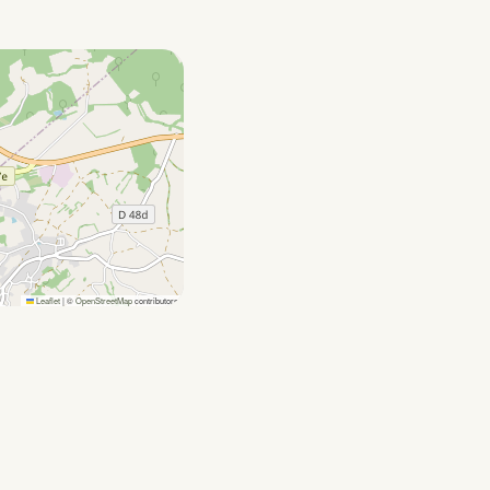
Leaflet
|
©
OpenStreetMap
contributors