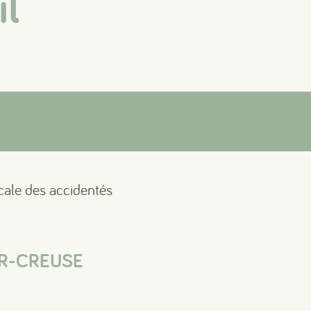
il
ocale des accidentés
UR-CREUSE