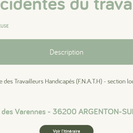
cidentés du trava
EUSE
Description
e des Travailleurs Handicapés (F.N.A.T.H) - section l
n des Varennes - 36200 ARGENTON-S
Voir l'itinéraire