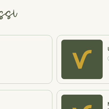
ssi
#
#
#