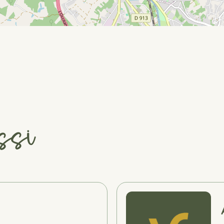
ssi
#
#
#