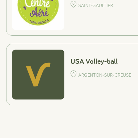
SAINT-GAULTIER
USA Volley-ball
ARGENTON-SUR-CREUSE