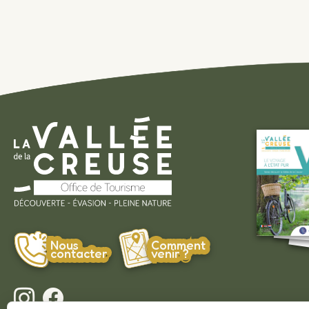
Nous
Comment
contacter
venir ?