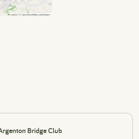
Leaflet
|
©
OpenStreetMap
contributors
Argenton Bridge Club