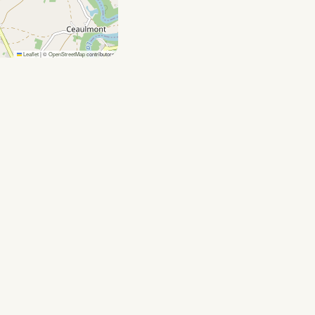
Leaflet
|
©
OpenStreetMap
contributors