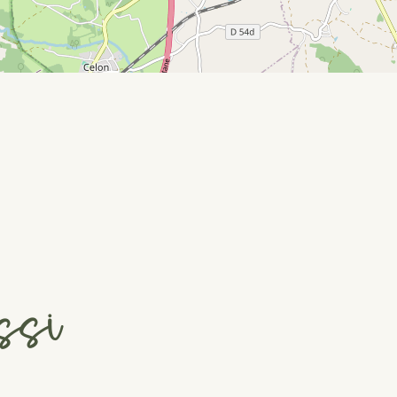
ssi
#
#
#