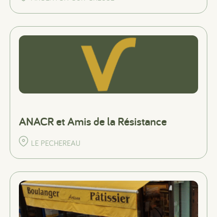
ANACR et Amis de la Résistance
#
#
#
LE PECHEREAU