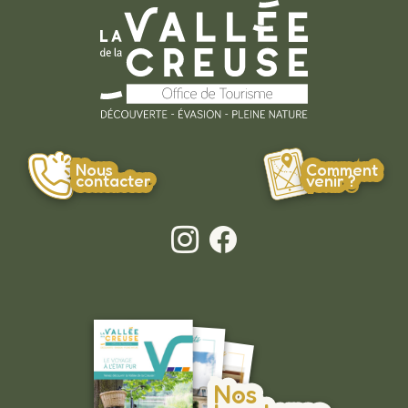
Nous
Comment
contacter
venir ?
Nos