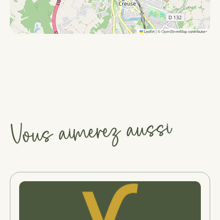
Leaflet
|
©
OpenStreetMap
contributors
Vous aimerez aussi