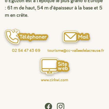
d'Eguzon est à l'époque le plus grand d'Europe
: 61 m de haut, 54 m d'épaisseur à la base et 5
m en crête.
Téléphoner
Mail
02 54 47 43 69
tourisme@cc-valleedelacreuse.fr
Site
web
www.cirkwi.com