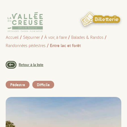
Panneau de gestion des cookies
Billetterie
Accueil
/
Séjourner
/
À voir, à faire
/
Balades & Randos
/
Randonnées pédestres
/ Entre lac et forêt
Retour à la liste
Pédestre
Difficile