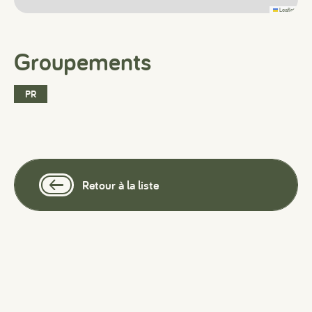
Leaflet
Groupements
PR
Retour à la liste
#
#
#