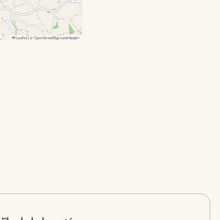
Leaflet
|
©
OpenStreetMap
contributors