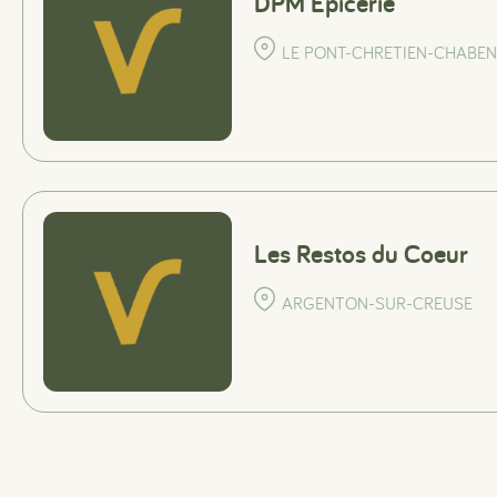
DPM Epicerie
LE PONT-CHRETIEN-CHABE
Les Restos du Coeur
ARGENTON-SUR-CREUSE