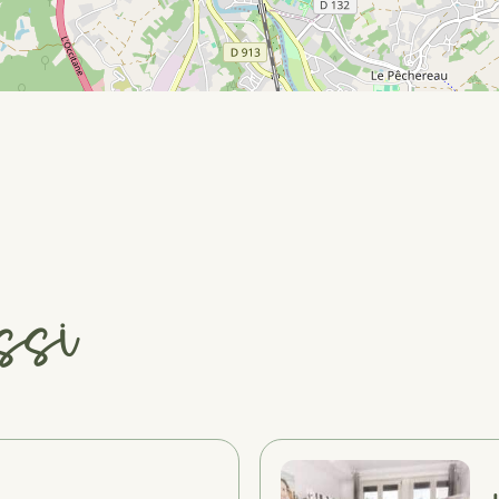
ssi
#
#
#