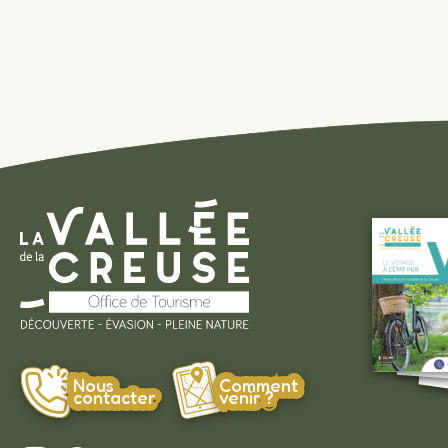
Nous
Comment
contacter
venir ?