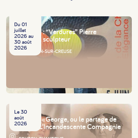
Exposition
Du 01
juillet
Exposition : “Verdures” Pierre
2026 au
Marchand, sculpteur
30 août
2026
ARGENTON-SUR-CREUSE
Spectacle
Le 30
août
Spectacle «George, ou le partage de
2026
l’intime», L’Incandescente Compagnie