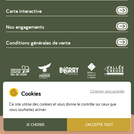
Carte interactive
Nos engagements
Conditions générales de vente
Continuer sans accepter
Copyright © 2026 – Office de Tourisme de la Vallée de la
Ce site utilise des cookies et vous donne le contrôle sur ceux que
Creuse •
Mentions légales
•
Politique de confidentialité
vous souhaitez activer
FR
JE CHOISIS
J'ACCEPTE TOUT
Réalisé
par l'agence