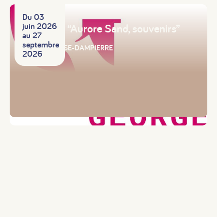
Exposition
Du 03
juin 2026
Exposition “Aurore Sand, souvenirs”
au 27
septembre
GARGILESSE-DAMPIERRE
2026