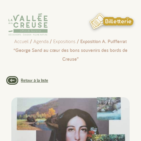
Panneau de gestion des cookies
Billetterie
Accueil
/
Agenda
/
Expositions
/ Exposition A. Puifferrat
“George Sand au cœur des bons souvenirs des bords de
Creuse”
Retour à la liste