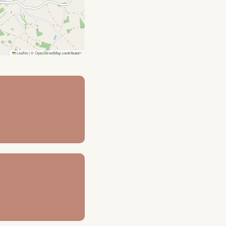
Leaflet
|
©
OpenStreetMap
contributors