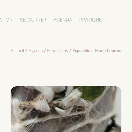
ATION
SÉJOURNER
AGENDA
PRATIQUE
Accueil
/
Agenda
/
Expositions
/ Exposition : Marie Lhomet