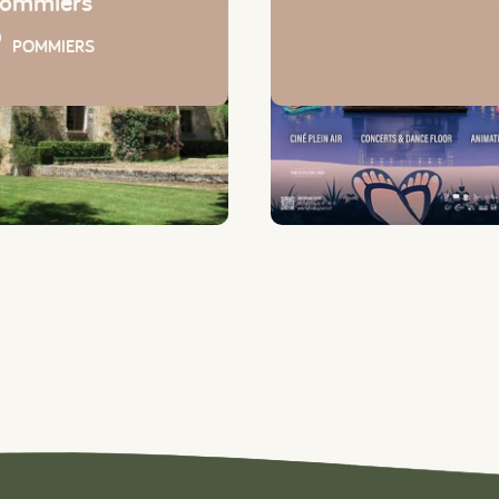
ommiers
POMMIERS