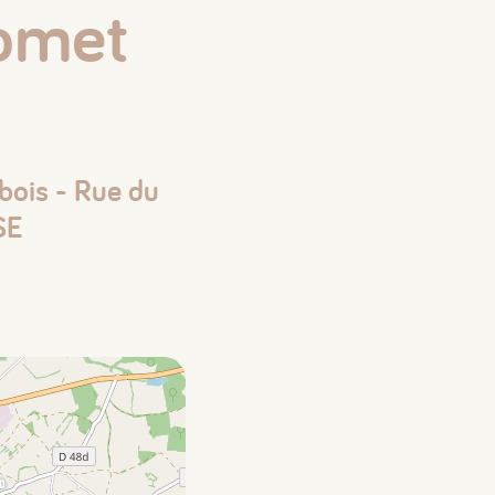
homet
bois - Rue du
SE