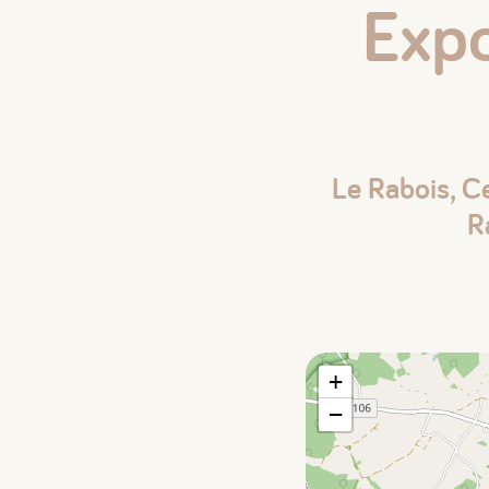
Expo
Le Rabois, C
R
+
−