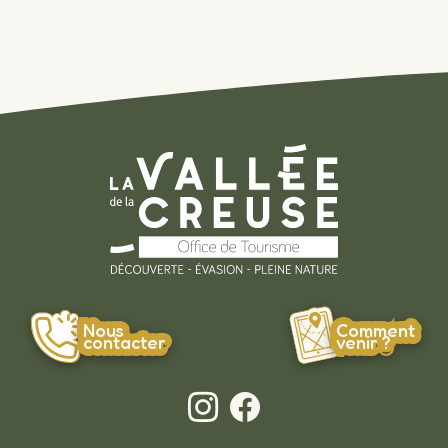
Nous
Comment
#
#
#
contacter
venir ?