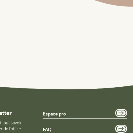
etter
Espace pro
t tout savoir
 de l’office
FAQ