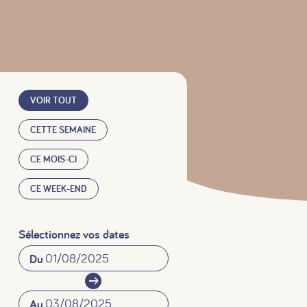
Affinez votre recherche
88
offres trouvées
VOIR TOUT
CETTE SEMAINE
CE MOIS-CI
CE WEEK-END
Sélectionnez vos dates
Du
Au