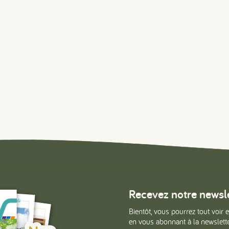
#
#
#
Recevez notre newsl
Bientôt, vous pourrez tout voir e
en vous abonnant à la newsletter